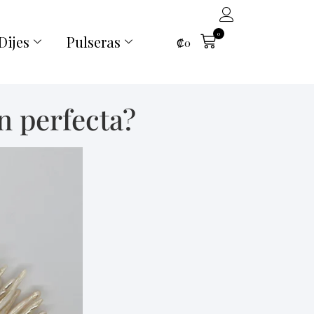
0
Dijes
Pulseras
₡
0
n perfecta?