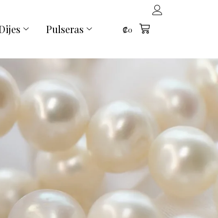
Dijes
Pulseras
₡
0