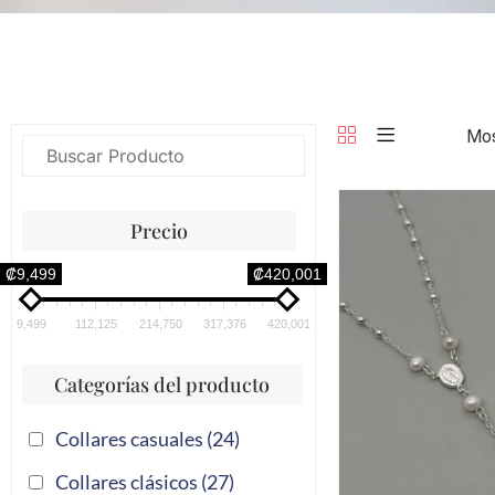
Mos
Precio
₡9,499
₡420,001
9,499
112,125
214,750
317,376
420,001
Categorías del producto
Collares casuales
(24)
Collares clásicos
(27)