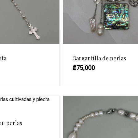
ata
Gargantilla de perlas
₡
75,000
on perlas