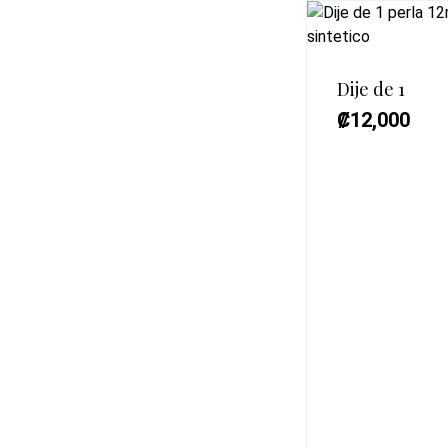
Dije de 1
₡
12,000