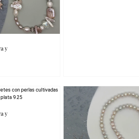
a y
a y