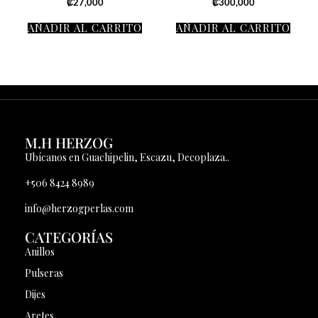
₡
27,000
₡
300,000
AÑADIR AL CARRITO
AÑADIR AL CARRITO
M.H HERZOG
Ubícanos en Guachipelin, Escazu, Decoplaza..
+506 8424 8989
info@herzogperlas.com
CATEGORÍAS
Anillos
Pulseras
Dijes
Aretes