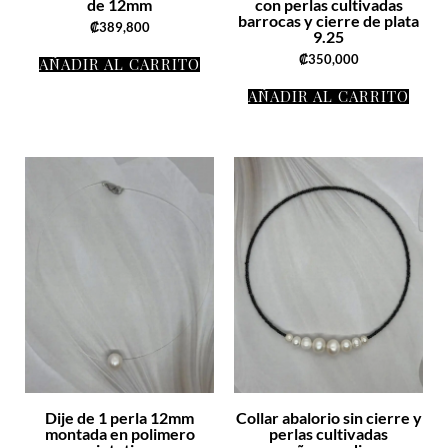
de 12mm
con perlas cultivadas
barrocas y cierre de plata
₡
389,800
9.25
₡
350,000
AÑADIR AL CARRITO
AÑADIR AL CARRITO
Dije de 1 perla 12mm
Collar abalorio sin cierre y
montada en polimero
perlas cultivadas