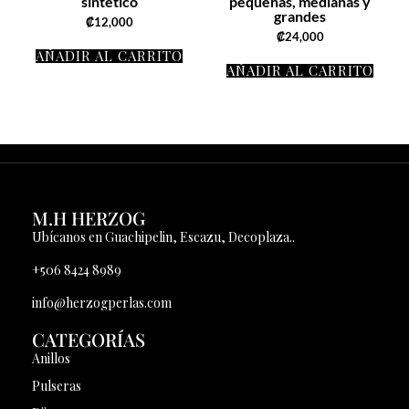
sintetico
pequeñas, medianas y
grandes
₡
12,000
₡
24,000
AÑADIR AL CARRITO
AÑADIR AL CARRITO
M.H HERZOG
Ubícanos en Guachipelin, Escazu, Decoplaza..
+506 8424 8989
info@herzogperlas.com
CATEGORÍAS
Anillos
Pulseras