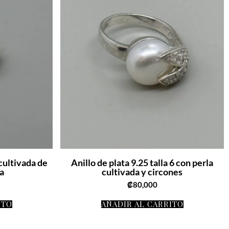
 cultivada de
Anillo de plata 9.25 talla 6 con perla
a
cultivada y circones
₡
80,000
ITO
AÑADIR AL CARRITO