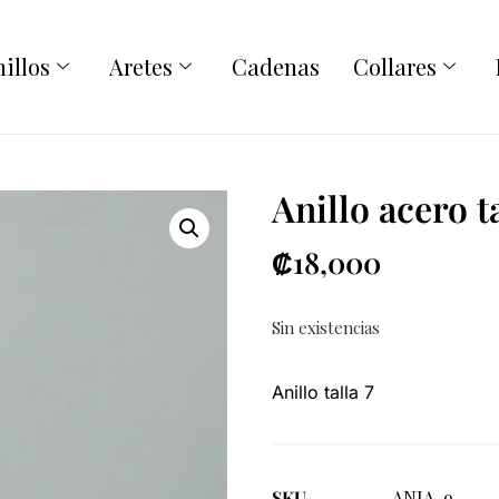
illos
Aretes
Cadenas
Collares
Anillo acero ta
₡
18,000
Sin existencias
Anillo talla 7
SKU
ANIA-9