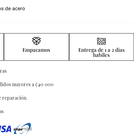
los de acero
Empacamos
Entrega de 1 a 2 dias
habiles
ras
edidos mayores a ¢40 000
e reparación.
as