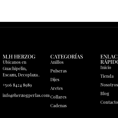
M.H HERZOG
CATEGORÍAS
ENLAC
RÁPID
Ubícanos en
Anillos
Inicio
Guachipelin,
Pulseras
Escazu, Decoplaza..
Tienda
Dijes
Nosotro
+506 8424 8989
Aretes
Blog
info@herzogperlas.com
Collares
Contact
Cadenas