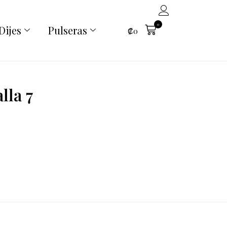
0
Dijes
Pulseras
₡
0
lla 7