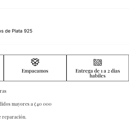
os de Plata 925
Empacamos
Entrega de 1 a 2 dias
habiles
ras
edidos mayores a ¢40 000
e reparación.