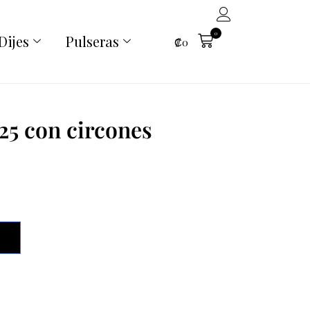
0
Dijes
Pulseras
₡
0
.25 con circones