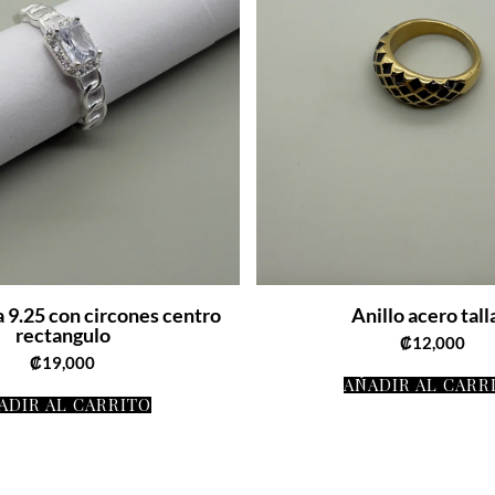
a 9.25 con circones centro
Anillo acero tall
rectangulo
₡
12,000
₡
19,000
AÑADIR AL CARR
ADIR AL CARRITO