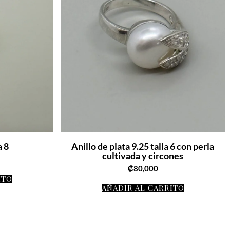
a 8
Anillo de plata 9.25 talla 6 con perla
cultivada y circones
₡
80,000
ITO
AÑADIR AL CARRITO