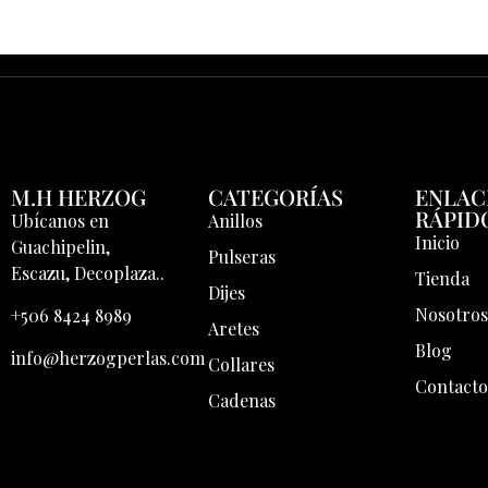
M.H HERZOG
CATEGORÍAS
ENLAC
RÁPID
Ubícanos en
Anillos
Inicio
Guachipelin,
Pulseras
Escazu, Decoplaza..
Tienda
Dijes
Nosotro
+506 8424 8989
Aretes
Blog
info@herzogperlas.com
Collares
Contact
Cadenas