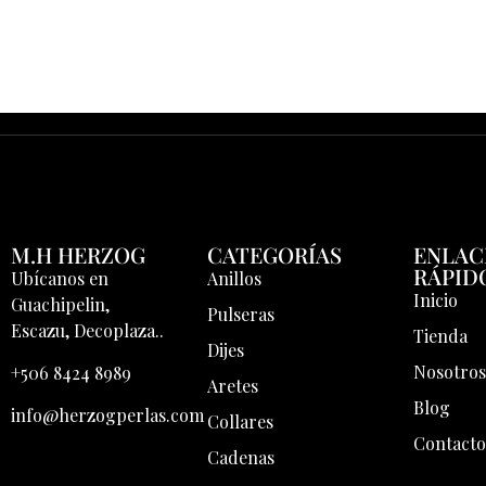
M.H HERZOG
CATEGORÍAS
ENLAC
RÁPID
Ubícanos en
Anillos
Inicio
Guachipelin,
Pulseras
Escazu, Decoplaza..
Tienda
Dijes
Nosotro
+506 8424 8989
Aretes
Blog
info@herzogperlas.com
Collares
Contact
Cadenas