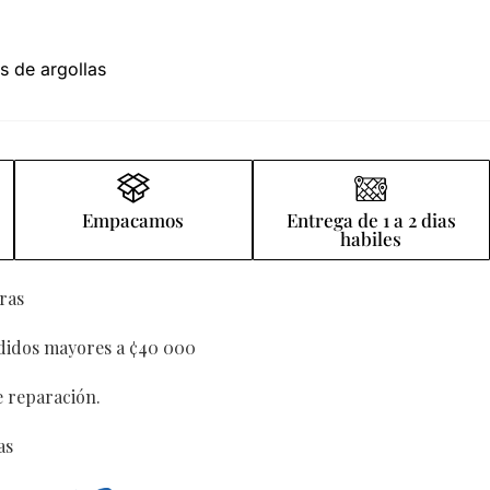
s de argollas
Empacamos
Entrega de 1 a 2 dias
habiles
ras
edidos mayores a ¢40 000
e reparación.
as