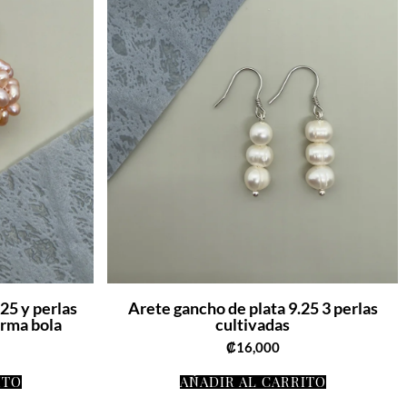
25 y perlas
Arete gancho de plata 9.25 3 perlas
orma bola
cultivadas
₡
16,000
ITO
AÑADIR AL CARRITO