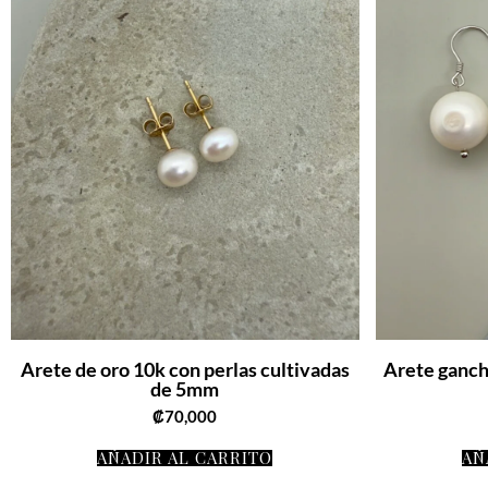
Arete de oro 10k con perlas cultivadas
Arete gancho
de 5mm
₡
70,000
AÑADIR AL CARRITO
AÑ