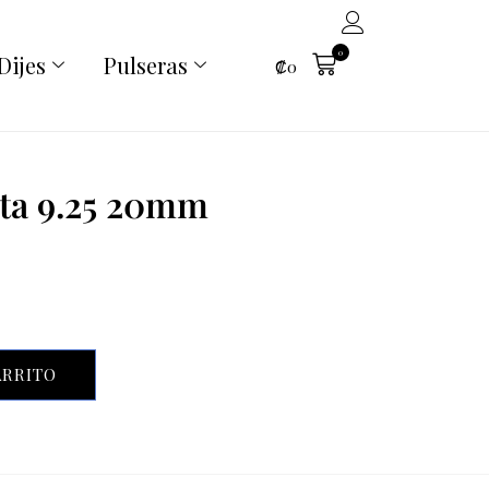
0
Dijes
Pulseras
₡
0
ata 9.25 20mm
ARRITO