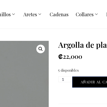
illos
Aretes
Cadenas
Collares
Argolla de pl
₡
22,000
5 disponibles
AÑADIR AL C