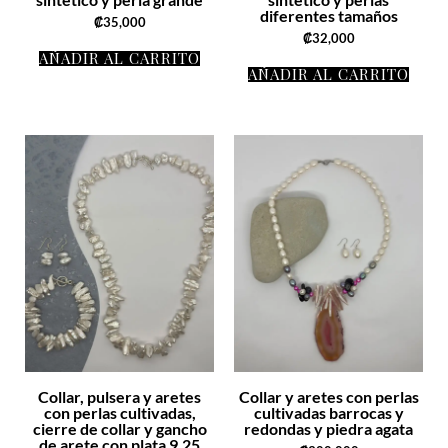
diferentes tamaños
₡
35,000
₡
32,000
AÑADIR AL CARRITO
AÑADIR AL CARRITO
Collar, pulsera y aretes
Collar y aretes con perlas
con perlas cultivadas,
cultivadas barrocas y
cierre de collar y gancho
redondas y piedra agata
de arete con plata 9.25