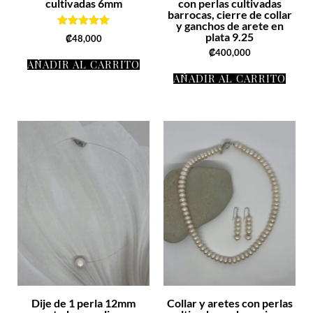
cultivadas 6mm
con perlas cultivadas
barrocas, cierre de collar
y ganchos de arete en
Valorado
plata 9.25
₡
48,000
con
₡
400,000
5.00
AÑADIR AL CARRITO
de 5
AÑADIR AL CARRITO
Dije de 1 perla 12mm
Collar y aretes con perlas