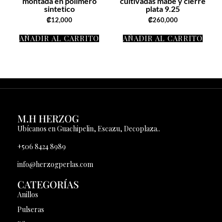
montada en polimero
cultivadas mabe y cierre
sintetico
plata 9.25
₡
12,000
₡
260,000
AÑADIR AL CARRITO
AÑADIR AL CARRITO
M.H HERZOG
Ubícanos en Guachipelin, Escazu, Decoplaza..
+506 8424 8989
info@herzogperlas.com
CATEGORÍAS
Anillos
Pulseras