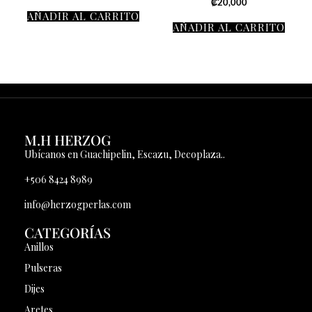
₡
20,000
AÑADIR AL CARRITO
AÑADIR AL CARRITO
M.H HERZOG
Ubícanos en Guachipelin, Escazu, Decoplaza..
+506 8424 8989
info@herzogperlas.com
CATEGORÍAS
Anillos
Pulseras
Dijes
Aretes