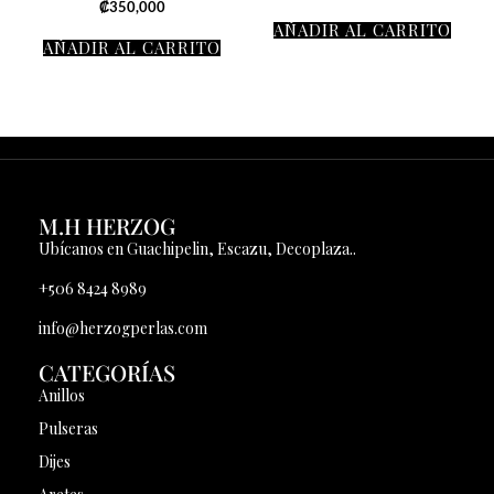
₡
350,000
AÑADIR AL CARRITO
AÑADIR AL CARRITO
M.H HERZOG
Ubícanos en Guachipelin, Escazu, Decoplaza..
+506 8424 8989
info@herzogperlas.com
CATEGORÍAS
Anillos
Pulseras
Dijes