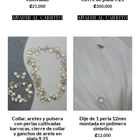
₡
21,000
₡
300,000
AÑADIR AL CARRITO
AÑADIR AL CARRITO
Collar, aretes y pulsera
Dije de 1 perla 12mm
con perlas cultivadas
montada en polimero
barrocas, cierre de collar
sintetico
y ganchos de arete en
₡
12,000
plata 9.25